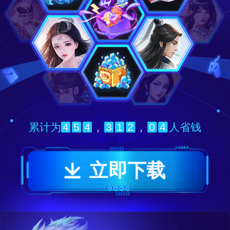
4
5
4
,
3
1
2
,
0
4
累计为
人省钱
立即下载