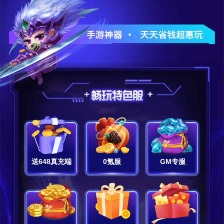
送648真充端
0氪服
GM专服