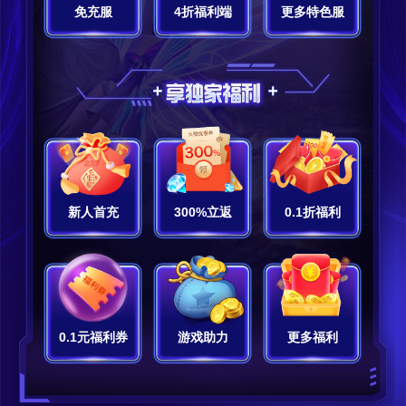
免充服
4折福利端
更多特色服
新人首充
300%立返
0.1折福利
0.1元福利券
游戏助力
更多福利