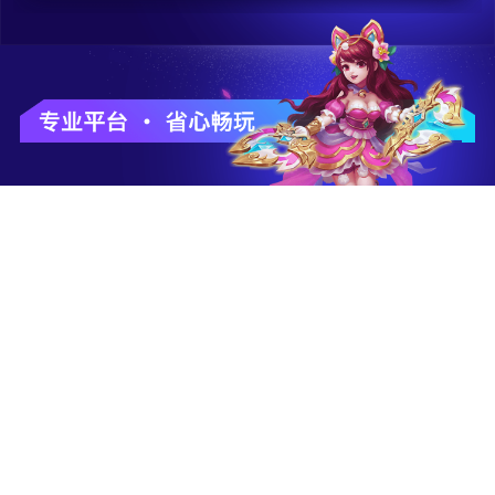
千款游戏
福利拉满
多种品类
多礼包/礼券/活动
让你任意玩
让你畅快玩