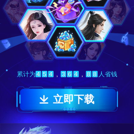
4
5
4
,
3
6
4
,
8
8
累计为
人省钱
立即下载