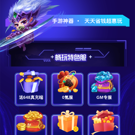
送648真充端
0氪服
GM专服