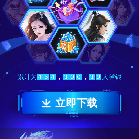
4
5
4
,
3
0
0
,
3
0
累计为
人省钱
立即下载